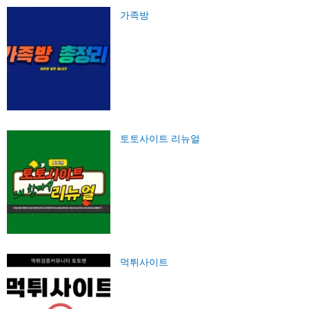
가족방
토토사이트 리뉴얼
먹튀사이트