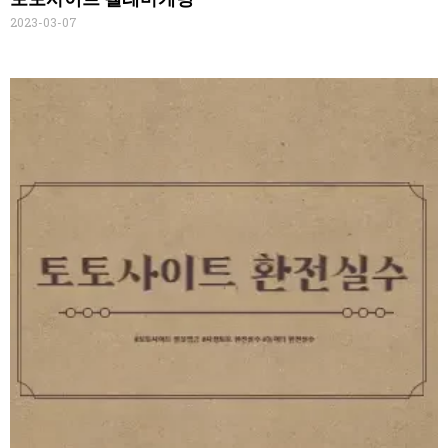
2023-03-07