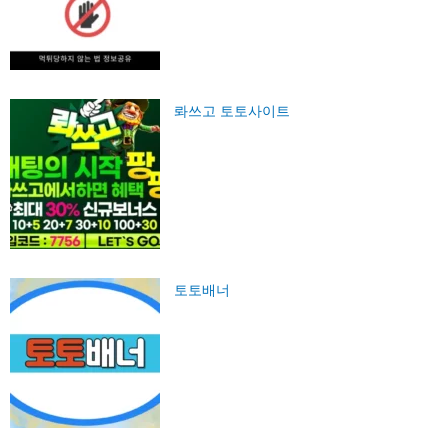
롸쓰고 토토사이트
토토배너