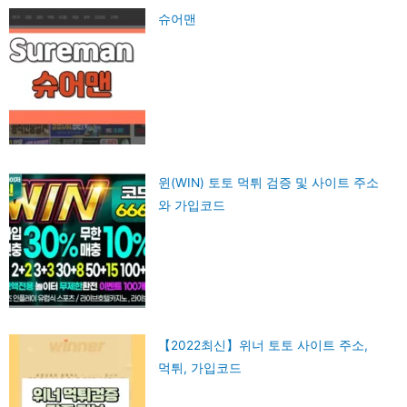
슈어맨
윈(WIN) 토토 먹튀 검증 및 사이트 주소
와 가입코드
【2022최신】위너 토토 사이트 주소,
먹튀, 가입코드