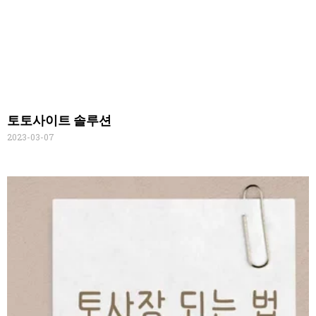
토토사이트 솔루션
2023-03-07