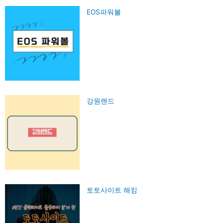
EOS파워볼
강원랜드
토토사이트 해킹