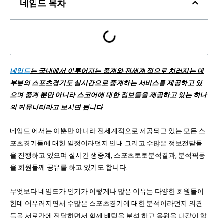
네임드 목차
네임드
는 국내에서 이루어지는 중계와 전세계 적으로 치러지는 대
부분의 스포츠경기도 실시간으로 중계하는 서비스를 제공하고 있
으며 중계 뿐만 아니라 스코어에 대한 정보들을 제공하고 있는 하나
의 커뮤니티라고 보시면 됩니다
.
네임드 에서는 이뿐만 아니라 전세계적으로 제공되고 있는 모든 스
포츠경기들에 대한 일정이라던지 안내 그리고 수많은 정보전달들
을 진행하고 있으며 실시간 생중계, 스포츠토토분석결과, 분석픽등
을 회원들께 공유를 하고 있기도 합니다.
무엇보다 네임드가 인기가 이렇게나 많은 이유는 다양한 회원들이
한데 어우러지면서 수많은 스포츠경기에 대한 분석이라던지 의견
들을 서로간에 전달하면서 함께 배팅을 분석 하고 응원을 다같이 할