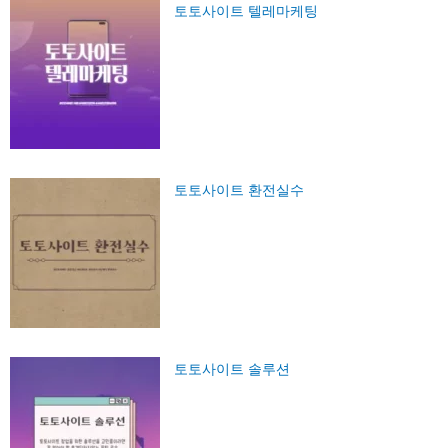
토토사이트 텔레마케팅
토토사이트 환전실수
토토사이트 솔루션