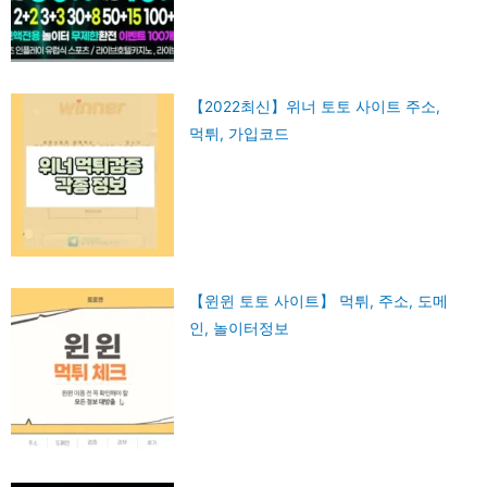
【2022최신】위너 토토 사이트 주소,
먹튀, 가입코드
【윈윈 토토 사이트】 먹튀, 주소, 도메
인, 놀이터정보