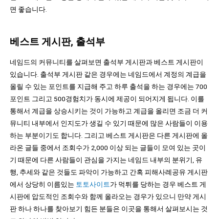
면 좋습니다.
베스트 게시판, 출석부
네임드의 커뮤니티를 살펴보면 출석부 게시판과 베스트 게시판이
있습니다. 출석부 게시판 같은 경우에는 네임드에서 계정의 계급을
올릴 수 있는 포인트를 지급해 주고 하루 출석을 하는 경우에는 700
포인트 그리고 500경험치가 동시에 제공이 되어지게 됩니다. 이를
통해서 계급을 상승시키는 것이 가능하고 계급을 올리면 조금 더 커
뮤니티 내부에서 인지도가 생길 수 있기 때문에 많은 사람들이 이용
하는 부분이기도 합니다. 그리고 베스트 게시판은 다른 게시판에 올
라온 글들 중에서 조회수가 2,000 이상 되는 글들이 모여 있는 곳이
기 때문에 다른 사람들이 관심을 가지는 네임드 내부의 분위기, 유
행, 추세와 같은 것들도 파악이 가능하고 간혹 피해사례공유 게시판
에서 상당히 이름있는
토토사이트
가 먹튀를 당하는 경우 베스트 게
시판에 압도적인 조회수와 함께 올라오는 경우가 있으니 만약 게시
판 하나 하나를 찾아보기 힘든 분들은 이곳을 통해서 살펴보시는 것