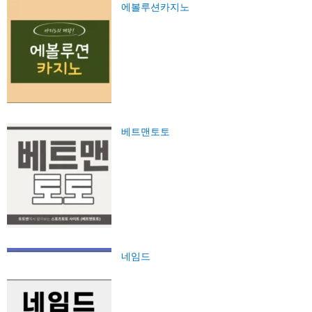
에볼루션카지노
베트맨토토
네임드