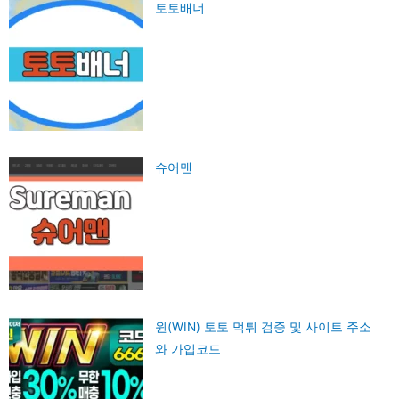
토토배너
슈어맨
윈(WIN) 토토 먹튀 검증 및 사이트 주소
와 가입코드