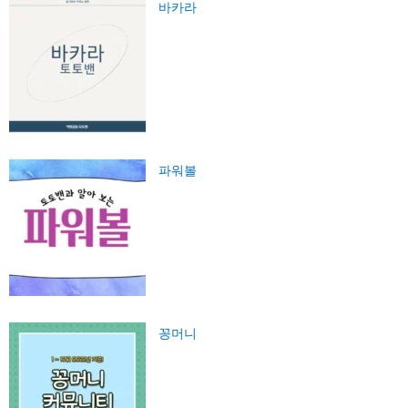
바카라
파워볼
꽁머니