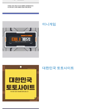
미니게임
대한민국 토토사이트