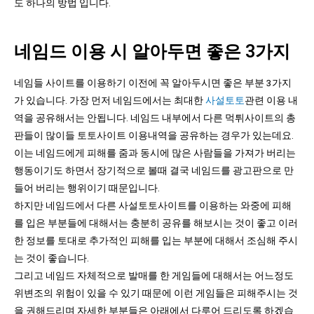
도 하나의 방법 입니다.
네임드 이용 시 알아두면 좋은 3가지
네임들 사이트를 이용하기 이전에 꼭 알아두시면 좋은 부분 3가지
가 있습니다. 가장 먼저 네임드에서는 최대한
사설토토
관련 이용 내
역을 공유해서는 안됩니다. 네임드 내부에서 다른 먹튀사이트의 총
판들이 많이들 토토사이트 이용내역을 공유하는 경우가 있는데요.
이는 네임드에게 피해를 줌과 동시에 많은 사람들을 가져가 버리는
행동이기도 하면서 장기적으로 볼때 결국 네임드를 광고판으로 만
들어 버리는 행위이기 때문입니다.
하지만 네임드에서 다른 사설토토사이트를 이용하는 와중에 피해
를 입은 부분들에 대해서는 충분히 공유를 해보시는 것이 좋고 이러
한 정보를 토대로 추가적인 피해를 입는 부분에 대해서 조심해 주시
는 것이 좋습니다.
그리고 네임드 자체적으로 발매를 한 게임들에 대해서는 어느정도
위변조의 위험이 있을 수 있기 때문에 이런 게임들은 피해주시는 것
을 권해드리며 자세한 부분들은 아래에서 다루어 드리도록 하겠습