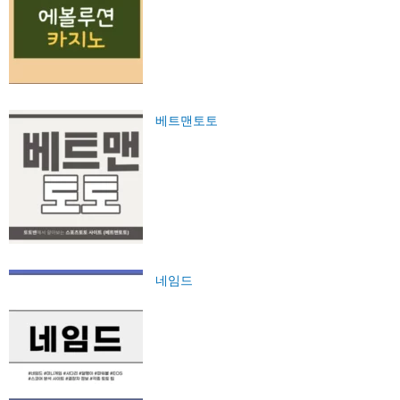
베트맨토토
네임드