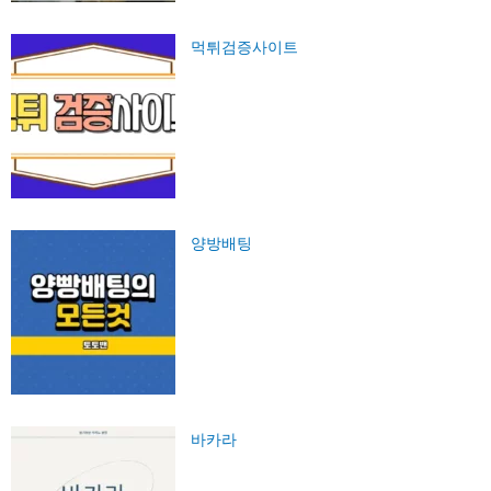
먹튀검증사이트
양방배팅
바카라