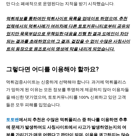
만 다소 폐쇄적으로 운영된다는 지적을 받기 시작했습니다.
먹튀제보를 통하여만 먹튀사이트 목록을 업데이트 하였으며, 추천
업체에서의 먹튀사례가 여러차례 다른 토토커뮤니티로부터 공유되
었지만 묵묵부답으로 무책임한 대응을 진행 한 결과 도메인이 차단
되는 결과를 초래하였으며 그 결과, 겉잡을 수 없이 수많은 사칭사이
트의 등장으로 원조로서의 명성에 막을 내리게 되었습니다.
그렇다면 어디를 이용해야 할까요?
먹튀검증사이트는 신중하게 선택해야 합니다. 과거에 먹튀폴리스
가 망하게 된 이유는 모든 정보를 투명하게 제공하지 않아 이용자들
을 배신한 댓가였으며, 토토커뮤니티를 100% 신뢰하고 있던 고객
들은 모두 피해를 입었습니다.
토토밴
에서의 추천은 수많은 먹튀폴리스 중 하나를 이용하면 추후
에 문제가 발생하여도 사칭사이트에서 사고가 발생하였는지의 여
부를 가리기가 매우 어렵다고 판단이 되며, 이용을 권고하지는 않습