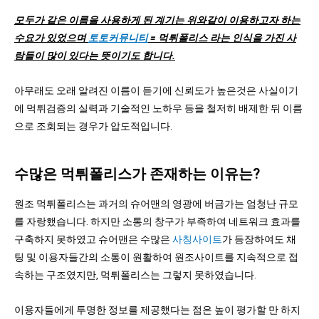
모두가 같은 이름을 사용하게 된 계기는 위와같이 이용하고자 하는
수요가 있었으며
토토커뮤니티
= 먹튀폴리스 라는 인식을 가진 사
람들이 많이 있다는 뜻이기도 합니다.
아무래도 오래 알려진 이름이 듣기에 신뢰도가 높은것은 사실이기
에 먹튀검증의 실력과 기술적인 노하우 등을 철저히 배제한 뒤 이름
으로 조회되는 경우가 압도적입니다.
수많은 먹튀폴리스가 존재하는 이유는?
원조 먹튀폴리스는 과거의 슈어맨의 영광에 버금가는 엄청난 규모
를 자랑했습니다. 하지만 소통의 창구가 부족하여 네트워크 효과를
구축하지 못하였고 슈어맨은 수많은
사칭사이트
가 등장하여도 채
팅 및 이용자들간의 소통이 원활하여 원조사이트를 지속적으로 접
속하는 구조였지만, 먹튀폴리스는 그렇지 못하였습니다.
이용자들에게 투명한 정보를 제공했다는 점은 높이 평가할 만 하지