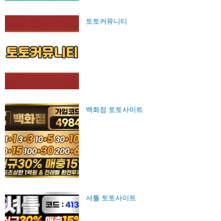
토토커뮤니티
백화점 토토사이트
셔틀 토토사이트