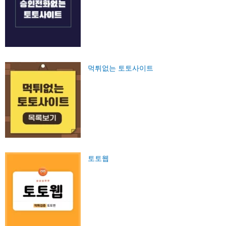
먹튀없는 토토사이트
토토웹