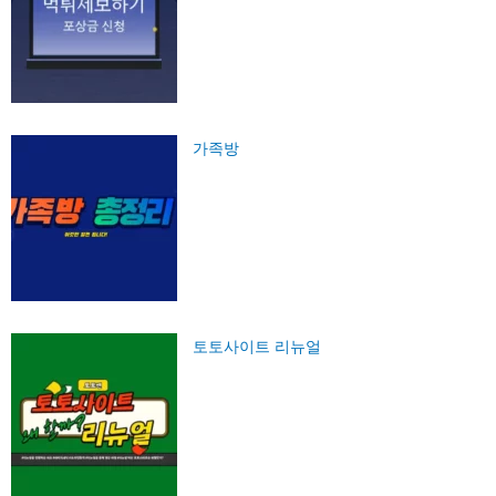
가족방
토토사이트 리뉴얼