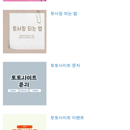
토사장 되는 법
토토사이트 문자
토토사이트 이벤트