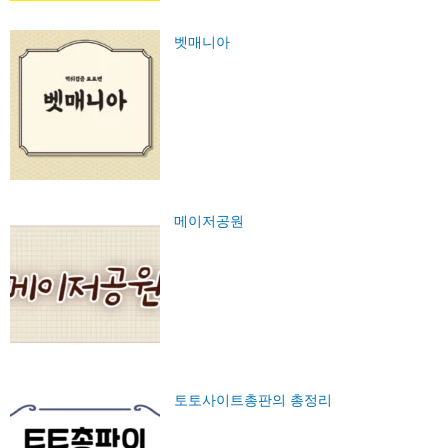
벳매니아
메이저공원
토토사이트총판의 총정리