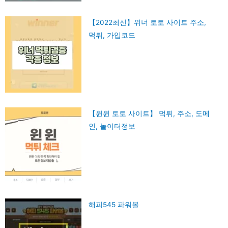
【2022최신】위너 토토 사이트 주소,
먹튀, 가입코드
【윈윈 토토 사이트】 먹튀, 주소, 도메
인, 놀이터정보
해피545 파워볼