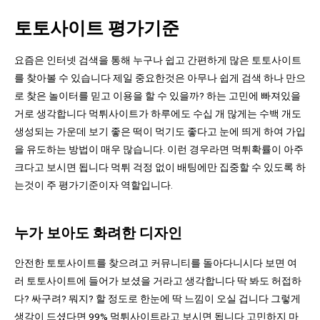
토토사이트 평가기준
요즘은 인터넷 검색을 통해 누구나 쉽고 간편하게 많은 토토사이트
를 찾아볼 수 있습니다
제일 중요한것은 아무나 쉽게 검색 하나 만으
로 찾은 놀이터를 믿고 이용을 할 수 있을까?
하는 고민에 빠져있을
거로 생각합니다 먹튀사이트가 하루에도 수십 개 많게는 수백 개도
생성되는 가운데
보기 좋은 떡이 먹기도 좋다고 눈에 띄게 하여 가입
을 유도하는 방법이 매우 많습니다. 이런 경우라면
먹튀확률이 아주
크다고 보시면 됩니다
먹튀 걱정 없이 배팅에만 집중할 수 있도록 하
는것이 주 평가기준이자 역할입니다.
누가 보아도 화려한 디자인
안전한 토토사이트를 찾으려고 커뮤니티를 돌아다니시다 보면 여
러 토토사이트에 들어가 보셨을 거라고 생각합니다
딱 봐도 허접하
다? 싸구려? 뭐지? 할 정도로 한눈에 딱 느낌이 오실 겁니다
그렇게
생각이 드셨다면 99% 먹튀사이트라고 보시면 됩니다
고민하지 마