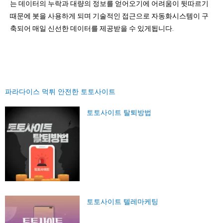
는 데이터의 누락과 대량의 정보를 얻어오기에 어려움이 뒷따르기
때문에 봇을 사용하게 되며 기술적인 접근으로 자동화시스템이 구
축되어 매일 신선한 데이터를 제공받을 수 있게됩니다.
파라다이스 먹튀 안전한 토토사이트
토토사이트 탈퇴방법
토토사이트 텔레마케팅