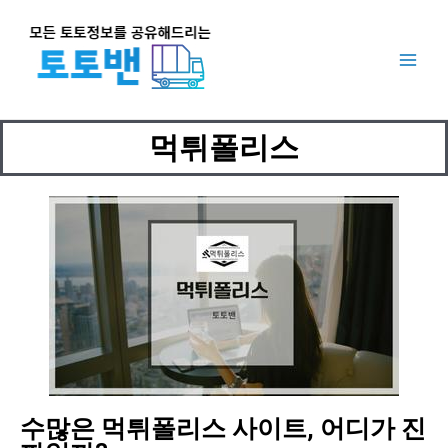
먹튀폴리스
수많은 먹튀폴리스 사이트, 어디가 진