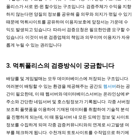
폴리스가 서로 윈-윈 할수있는 구조입니다. 검증주체가 수익을 지향
하지 않는다면 양질의 정보를 공유해 줄 의무와 의지가 꺾일 수 있기
때문에 먹튀사이트를 공유하여 이용자보호에 앞장서는 가운데 수
익도 발생되고 있습니다. 따라서 검증요청은 필요한만큼 요구할 수
있습니다. 이것이 바로 검증업체의 책임과 의무이며 이용자가 자유
롭게 누릴 수 있는 권리입니다
3. 먹튀폴리스의 검증방식이 궁금합니다
배당률 및 게임발매는 모두 데이터베이스에 저장되는 구조입니다.
여러분이 배팅할 수 있는 환경을 제공해주는 공간도
웹서버
라는 공
간이 필요한데, 이 때 웹서버와 데이터베이스서버는 온라인상에 IP
주소와 간단한 네임서버 및 호스팅정보가 기록됩니다. 각종 서버정
보조회 플랫폼을 이용하여 기재된 데이터를 취합하여 기술적 분석
을 진행하게 되는데, 이 때 동일서버 내 모든 도메인 정보 및 사이트
정보를 수집하게 되며 각종 검증커뮤니티와의 연계로 사고발생 여
부를 체크하게 됩니다. 수천개의 토토사이트를 수작업으로 하기에