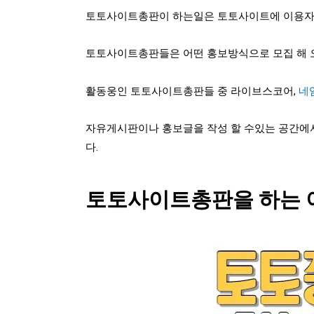
토토사이트총판이 하는일은 토토사이트에 이용자를
토토사이트총판들은 어떤 홍보방식으로 모집 해 오
활동웅인 토토사이트총판들 중
라이브스코어,
네
자유게시판이나 홍보글을 작성 할 수있는 공간에
다.
토토사이트총판을 하는 