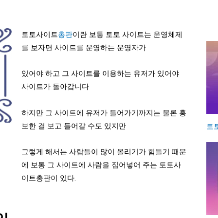
토토사이트
총판
이란 보통 토토 사이트는 운영체제
를 보자면 사이트를 운영하는 운영자가
있어야 하고 그 사이트를 이용하는 유저가 있어야
사이트가 돌아갑니다
하지만 그 사이트에 유저가 들어가기까지는 물론 홍
보한 걸 보고 들어갈 수도 있지만
토
그렇게 해서는 사람들이 많이 몰리기가 힘들기 때문
에 보통 그 사이트에 사람을 집어넣어
주는 토토사
이트총판이 있다.