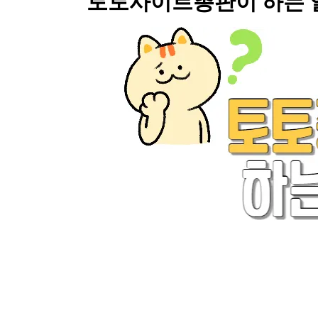
토토사이트총판이 하는 