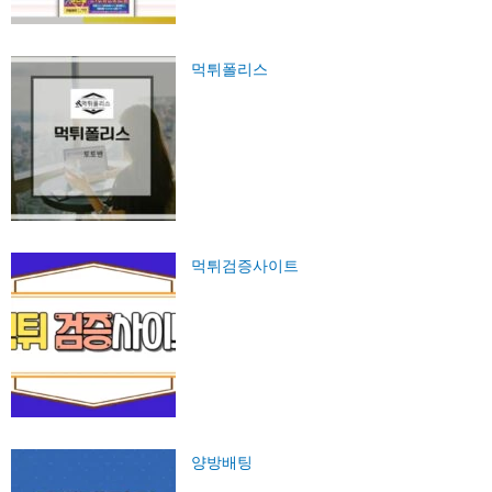
먹튀폴리스
먹튀검증사이트
양방배팅