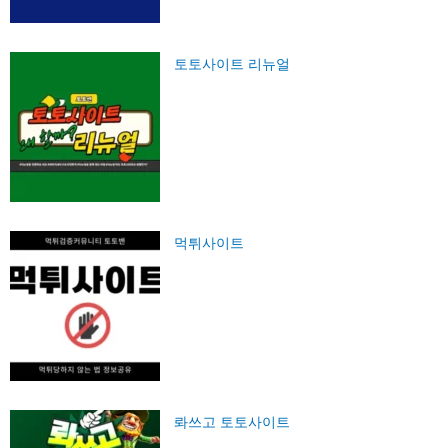
토토사이트 리뉴얼
먹튀사이트
롸쓰고 토토사이트