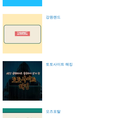
강원랜드
토토사이트 해킹
오즈포탈