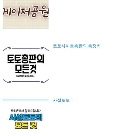
토토사이트총판의 총정리
사설토토