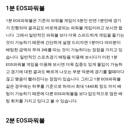
1분 EOS파워볼
1분 EOS파워볼은 기존의 파워볼 게임이 5분인 반면 1분만에 경기
가 진행되며 결과값도 바로제공되는 파워볼 게임이라고 보시면 됩
니다. 그래서 일반적인 파워볼 보다 더욱 스피드하게 게임을 즐기는
것이 가능하기 때문에 간단하게 설명 드리자면 1분마다 여러분이
배팅한 금액의 무려 2배를 따는 것이 가능하다는 장점을 가지고 있
습니다. 일반적인 스포츠경기 배팅을 이용해 보시다가 이런 1분
EOS파워볼 게임을 이용해 보시면 더욱 집중도 있게 몰입이 가능하
고 경기에 대한 결과도 빠르게 나오는 부분 덕분에 경기를 할때마다
끊고 맺음이 빨라진다는 장점이 있습니다. 그리고 1분 EOS파워볼
같은 경우에는 하루를 기준으로 하여서 최대 1440회 정도 까지 배
팅이 가능하기 때문에 다른 EOS파워볼들 보다 압도적으로 많은 배
팅 회차를 가지고 있다고 볼 수 있습니다.
2분 EOS파워볼