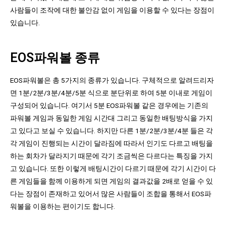
사람들이 조작에 대한 불안감 없이 게임을 이용할 수 있다는 장점이
있습니다.
EOS파워볼 종류
EOS파워볼은 총 5가지의 종류가 있습니다. 구체적으로 알려드리자
면 1분/2분/3분/4분/5분 식으로 분단위로 하여 5분 이내로 게임이
구성되어 있습니다. 여기서 5분 EOS파워볼 같은 경우에는 기존의
파워볼 게임과 동일한 게임 시간대 그리고 동일한 배팅방식을 가지
고 있다고 보실 수 있습니다. 하지만 다른 1분/2분/3분/4분 들은 각
각 게임이 진행되는 시간이 달라짐에 따라서 인기도 다르고 배팅을
하는 회차가 달라지기 때문에 각기 조금씩은 다르다는 특징을 가지
고 있습니다. 또한 이렇게 배팅시간이 다르기 때문에 각기 시간이 다
른 게임들을 함께 이용하게 되면 게임의 결과값을 2배로 얻을 수 있
다는 장점이 존재하고 있어서 많은 사람들이 조합을 통해서 EOS파
워볼을 이용하는 편이기도 합니다.