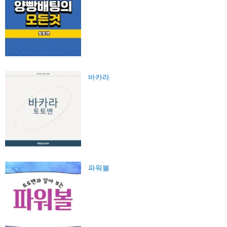
바카라
파워볼