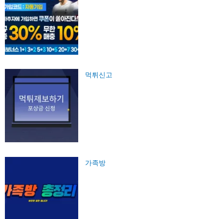
먹튀신고
가족방