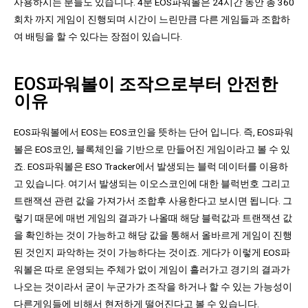
사용하시는 분들도 있습니다. 4분 EOS파워볼은 24시간 동안 총 360
회차 까지 게임이 진행되며 시간이 느린만큼 다른 게임들과 조합하
여 배팅을 할 수 있다는 장점이 있습니다.
EOS파워볼이 조작으로부터 안전한
이유
EOS파워볼에서 EOS는 EOS코인을 뜻하는 단어 입니다. 즉, EOS파워
볼은 EOS코인, 블록체인을 기반으로 만들어진 게임이라고 볼 수 있
죠. EOS파워볼은 ESO Tracker에서 발생되는 블럭 데이터를 이용하
고 있습니다. 여기서 발생되는 이오스코인에 대한 블럭번호 그리고
트랜잭션 관련 값을 가져가서 조합후 사용한다고 보시면 됩니다. 그
렇기 때문에 매번 게임의 결과가 나올때 해당 블럭값과 트랜잭션 값
을 확인하는 것이 가능하고 해당 값을 통해서 올바르게 게임이 진행
된 것인지 파악하는 것이 가능하다는 것이죠. 게다가 이렇게 EOS파
워볼은 따로 운영되는 주체가 없이 게임이 흘러가고 경기의 결과가
나오는 것이라서 굳이 누군가가 조작을 하거나 할 수 있는 가능성이
다른게임들에 비해서 현저하게 떨어진다고 볼 수 있습니다.