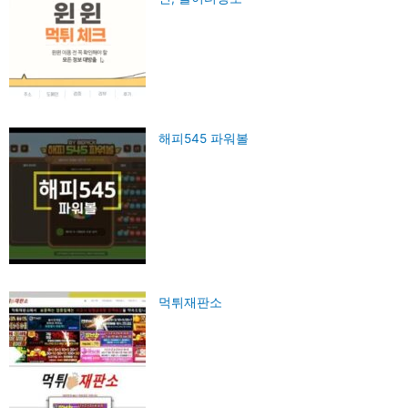
해피545 파워볼
먹튀재판소