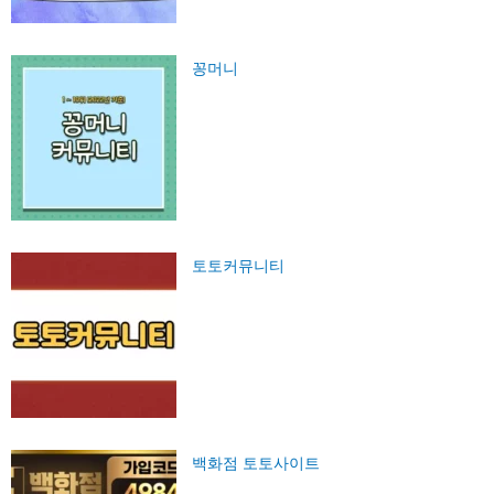
꽁머니
토토커뮤니티
백화점 토토사이트