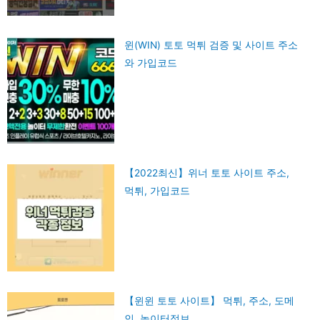
윈(WIN) 토토 먹튀 검증 및 사이트 주소
와 가입코드
【2022최신】위너 토토 사이트 주소,
먹튀, 가입코드
【윈윈 토토 사이트】 먹튀, 주소, 도메
인, 놀이터정보